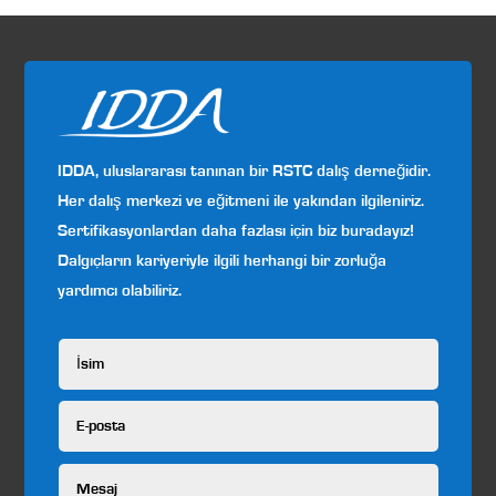
IDDA, uluslararası tanınan bir RSTC dalış derneğidir.
Her dalış merkezi ve eğitmeni ile yakından ilgileniriz.
Sertifikasyonlardan daha fazlası için biz buradayız!
Dalgıçların kariyeriyle ilgili herhangi bir zorluğa
yardımcı olabiliriz.