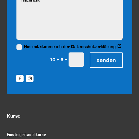
Hiermit stimme ich der Datenschutzerklärung
=
senden
10 + 6
Kurse
Einsteigertauchkurse