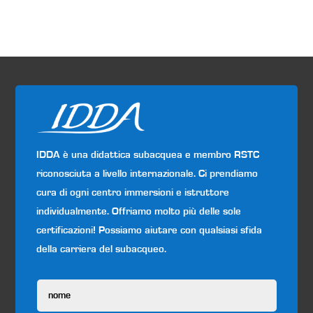
IDDA è una didattica subacquea e membro RSTC
riconosciuta a livello internazionale. Ci prendiamo
cura di ogni centro immersioni e istruttore
individualmente. Offriamo molto più delle sole
certificazioni! Possiamo aiutare con qualsiasi sfida
della carriera del subacqueo.