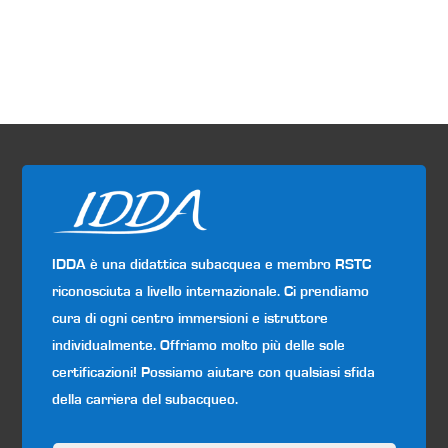
IDDA è una didattica subacquea e membro RSTC
riconosciuta a livello internazionale. Ci prendiamo
cura di ogni centro immersioni e istruttore
individualmente. Offriamo molto più delle sole
certificazioni! Possiamo aiutare con qualsiasi sfida
della carriera del subacqueo.