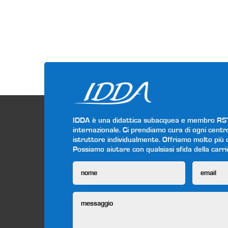
IDDA è una didattica subacquea e membro RSTC 
internazionale. Ci prendiamo cura di ogni centr
istruttore individualmente. Offriamo molto più de
Possiamo aiutare con qualsiasi sfida della carr