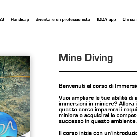
aS
Handicap
diventare un professionista
IDDA app
Chi si
Mine Diving
Benvenuti al corso di Immersio
Vuoi ampliare le tue abilità di
immersioni in miniere? Allora i
questo corso imparerai i requisi
miniera e acquisirai le compe
successo in questo ambiente.
Il corso inizia con un’introduzi