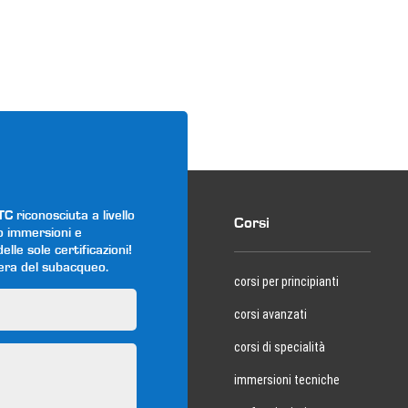
riconosciuta a livello
Corsi
o immersioni e
lle sole certificazioni!
iera del subacqueo.
corsi per principianti
corsi avanzati
corsi di specialità
immersioni tecniche