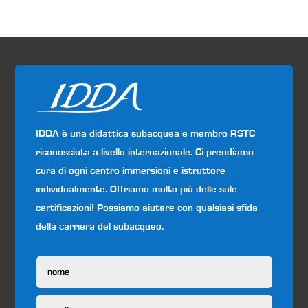
IDDA è una didattica subacquea e membro RSTC
riconosciuta a livello internazionale. Ci prendiamo
cura di ogni centro immersioni e istruttore
individualmente. Offriamo molto più delle sole
certificazioni! Possiamo aiutare con qualsiasi sfida
della carriera del subacqueo.