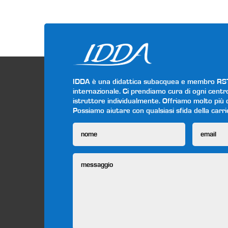
IDDA è una didattica subacquea e membro RSTC 
internazionale. Ci prendiamo cura di ogni centr
istruttore individualmente. Offriamo molto più de
Possiamo aiutare con qualsiasi sfida della carr