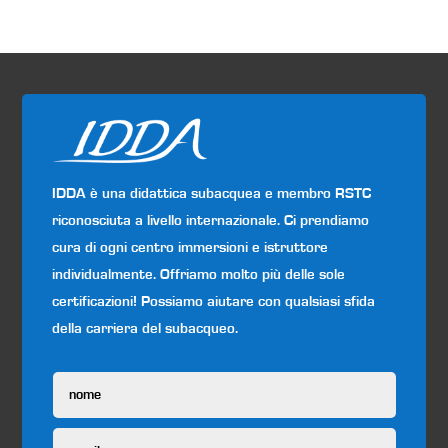
IDDA è una didattica subacquea e membro RSTC
riconosciuta a livello internazionale. Ci prendiamo
cura di ogni centro immersioni e istruttore
individualmente. Offriamo molto più delle sole
certificazioni! Possiamo aiutare con qualsiasi sfida
della carriera del subacqueo.