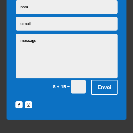
=
Envoi
8 + 15