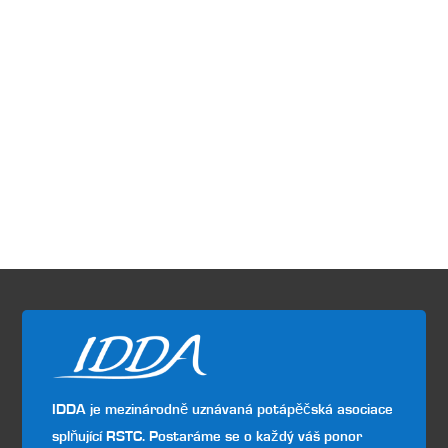
IDDA je mezinárodně uznávaná potápěčská asociace
splňující RSTC. Postaráme se o každý váš ponor