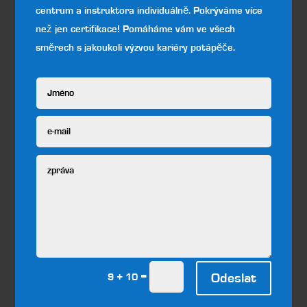
centrum a instruktora individuálně.
Pokrýváme více
než jen certifikace! Pomáháme vám ve všech
směrech
s jakoukoli výzvou kariéry potápěče.
=
Odeslat
9 + 10